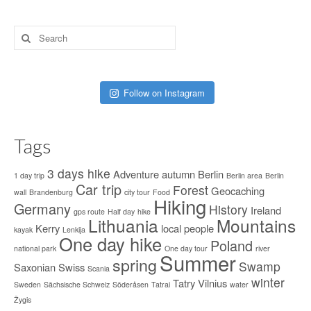
Search
for:
Follow on Instagram
Tags
3 days hike
Adventure
autumn
Berlin
1 day trip
Berlin area
Berlin
Car trip
Forest
Geocaching
wall
Brandenburg
city tour
Food
Hiking
Germany
History
Ireland
gps route
Half day
hike
Lithuania
Mountains
Kerry
local people
kayak
Lenkija
One day hike
Poland
national park
One day tour
river
Summer
spring
Swamp
Saxonian Swiss
Scania
winter
Tatry
Vilnius
Sweden
Sächsische Schweiz
Söderåsen
Tatrai
water
Žygis