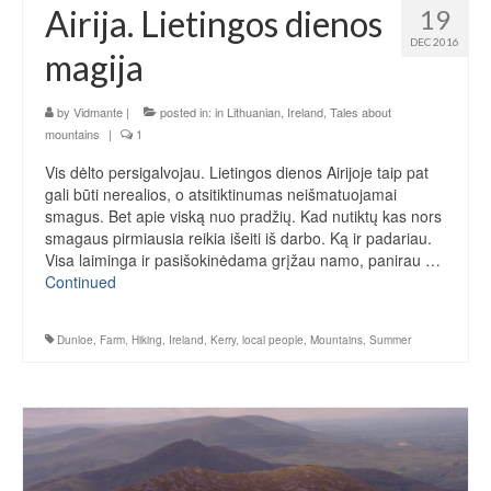
Airija. Lietingos dienos
19
DEC 2016
magija
by
Vidmante
|
posted in:
in Lithuanian
,
Ireland
,
Tales about
mountains
|
1
Vis dėlto persigalvojau. Lietingos dienos Airijoje taip pat
gali būti nerealios, o atsitiktinumas neišmatuojamai
smagus. Bet apie viską nuo pradžių. Kad nutiktų kas nors
smagaus pirmiausia reikia išeiti iš darbo. Ką ir padariau.
Visa laiminga ir pasišokinėdama grįžau namo, panirau …
Continued
Dunloe
,
Farm
,
Hiking
,
Ireland
,
Kerry
,
local people
,
Mountains
,
Summer