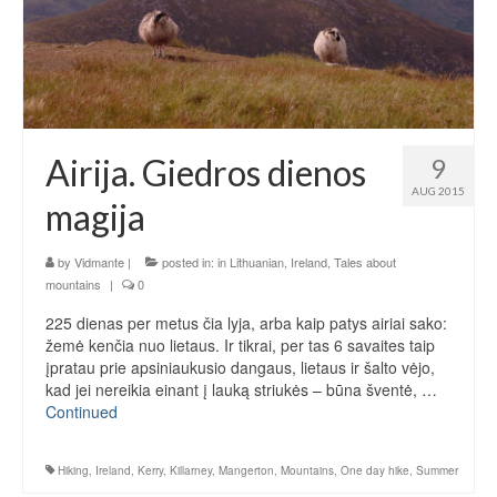
Airija. Giedros dienos
9
AUG 2015
magija
by
Vidmante
|
posted in:
in Lithuanian
,
Ireland
,
Tales about
mountains
|
0
225 dienas per metus čia lyja, arba kaip patys airiai sako:
žemė kenčia nuo lietaus. Ir tikrai, per tas 6 savaites taip
įpratau prie apsiniaukusio dangaus, lietaus ir šalto vėjo,
kad jei nereikia einant į lauką striukės – būna šventė, …
Continued
Hiking
,
Ireland
,
Kerry
,
Killarney
,
Mangerton
,
Mountains
,
One day hike
,
Summer