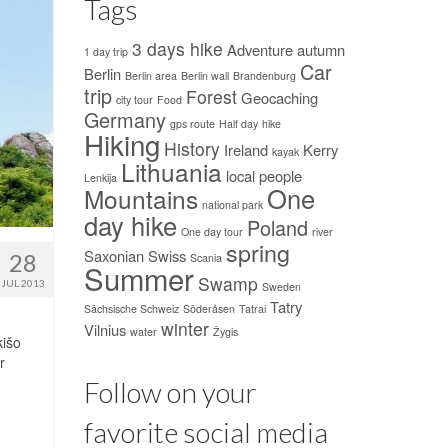
Tags
3 days hike
Adventure
autumn
1 day trip
Car
Berlin
Berlin area
Berlin wall
Brandenburg
trip
Forest
Geocaching
city tour
Food
Germany
gps route
Half day
hike
Hiking
History
Ireland
Kerry
kayak
Lithuania
local people
Lenkija
One
Mountains
national park
day hike
Poland
One day tour
river
spring
Saxonian Swiss
28
Scania
Summer
Swamp
JUL 2013
Sweden
Tatry
Sächsische Schweiz
Söderåsen
Tatrai
winter
Vilnius
water
Žygis
kišo
r
Follow on your
favorite social media