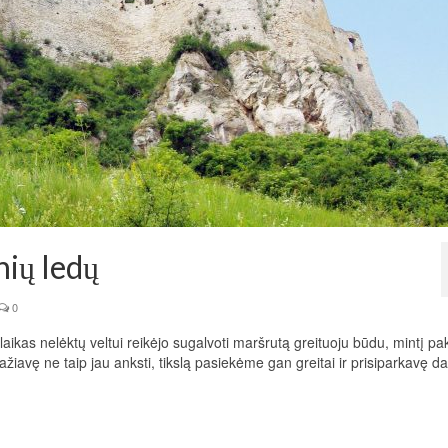
nių ledų
0
aikas nelėktų veltui reikėjo sugalvoti maršrutą greituoju būdu, mintį pa
važiavę ne taip jau anksti, tikslą pasiekėme gan greitai ir prisiparkavę da