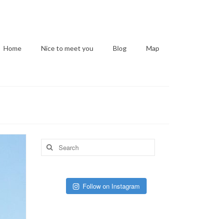
Home
Nice to meet you
Blog
Map
Search
for:
Follow on Instagram