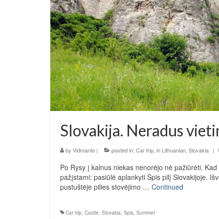
Slovakija. Neradus vieti
by
Vidmante
|
posted in:
Car trip
,
in Lithuanian
,
Slovakia
|
Po Rysy į kalnus niekas nenorėjo nė pažiūrėti. Kad l
pažįstami: pasiūlė aplankyti Špis pilį Slovakijoje. Iš
pustuštėje pilies stovėjimo …
Continued
Car trip
,
Castle
,
Slovakia
,
Spis
,
Summer